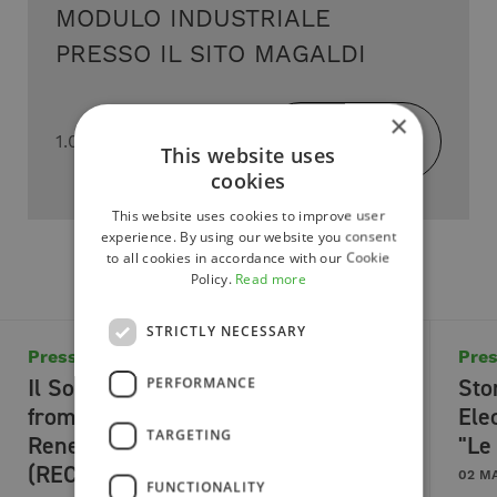
MODULO INDUSTRIALE
PRESSO IL SITO MAGALDI
×
Download
1.07 Mb - PDF
This website uses
cookies
This website uses cookies to improve user
experience. By using our website you consent
to all cookies in accordance with our Cookie
Policy.
Read more
STRICTLY NECESSARY
Press review
Pres
Il Sole 24 Ore. Eight companies
Sto
PERFORMANCE
from the Salerno area united in a
Ele
TARGETING
Renewable Energy Community
"Le
(REC)
02 M
FUNCTIONALITY